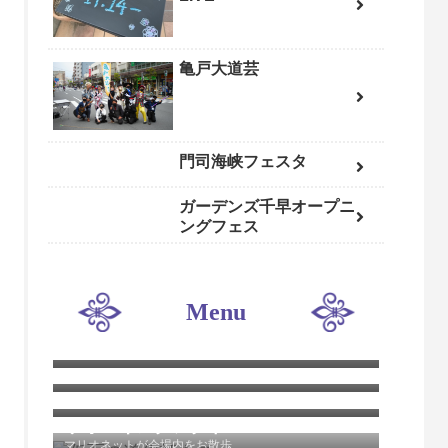
亀戸大道芸
門司海峡フェスタ
ガーデンズ千早オープニ
ングフェス
Menu
パフォーマンス
ステージエリアとステージエリアと客席スペースを確保
して行うショータイム
グリーティング
目の前でバルーンアートを作ってプレゼント
ワークショップ
バルーンアートを自分で作ることができる体験教室
ウォーキングアクト
マリオネットが会場内をお散歩