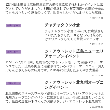
12月4日土曜日は広島県庄原市の備後庄原駅で行われたイベントに出
演させていただきました。利用が低迷している芸備線への関心を高め
てもらおうという趣旨のようで、田舎らしい小ぢんまりとした駅前で
飲食の屋台が並び、ステージイベントが行われました。イ...
2021.12.04
チャチャタウン小倉
出演レポート
チャチャタウン小倉に2年ぶりに出演させ
ていただきました。今となっては見るだ
けでワクワクしてくる常設ステージオー
プンスペースでのショーは久しぶりで緊
2021.10.16
張しましたが、遠方から目当てにして来
てくださったお客さんもいて、とても楽
ジ・アウトレット広島ニューエリ
出演レポート
しくパフォーマンスする...
アオープンイベント
11/26〜27の２日間、広島市のアウトレットモールで回遊パフォーマ
ンスでした。広島を拠点に活躍されているパフォーマーユニットおん
ぷらんとさんからの紹介です。2015年に出演したふくやま大道芸で
観て好きだったと言っていただいたのですが、６年...
2021.11.27
ジ・アウトレット北九州オープニ
出演レポート
ングイベント
北九州市のスペースワールド跡地にオープンしたジ・アウトレット北
九州のオープニングイベントに出演しました。今回は回遊ということ
で、仮面の道化師ネロくんのお散歩を。ジ・アウトレット北九州でも
人気者のネロくんプレオープンからGW最終日まで、ジ・ア...
2022.04.28