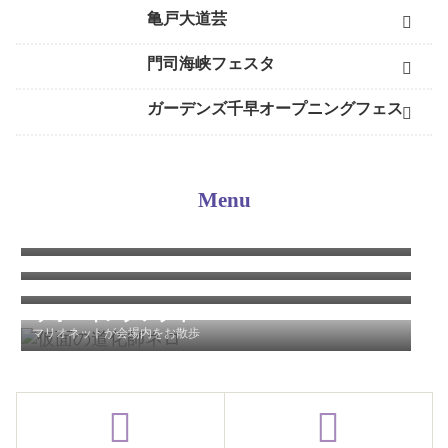
亀戸大道芸
門司海峡フェスタ
ガーデンズ千早オープニングフェス
Menu
パフォーマンス
ステージエリアとステージエリアと客席スペースを確保して行うシ
ョータイム
グリーティング
目の前でバルーンアートを作ってプレゼント
ワークショップ
バルーンアートを自分で作ることができる体験教室
ウォーキングアクト
マリオネットが会場内をお散歩