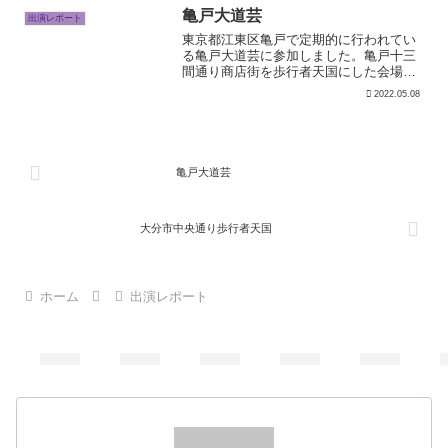
亀戸大道芸
出演レポート
東京都江東区亀戸で定期的に行われてい
る亀戸大道芸に参加しました。亀戸十三
間通り商店街を歩行者天国にした会場で
は毎月数組のパフォーマーによる大道芸
2022.05.08
パフォーマンスが行われています。 この
投稿をInstagramで見る
CHISHA(@chish...
亀戸大道芸
大分市中央通り歩行者天国
ホーム
出演レポート