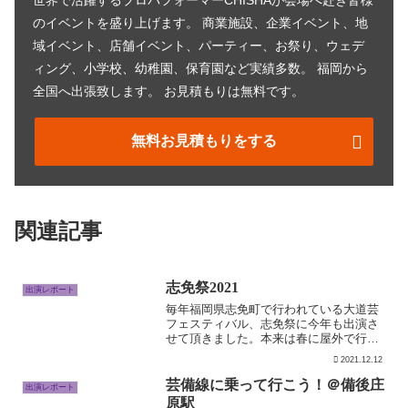
のイベントを盛り上げます。 商業施設、企業イベント、地
域イベント、店舗イベント、パーティー、お祭り、ウェデ
ィング、小学校、幼稚園、保育園など実績多数。 福岡から
全国へ出張致します。 お見積もりは無料です。
無料お見積もりをする
関連記事
志免祭2021
出演レポート
毎年福岡県志免町で行われている大道芸
フェスティバル、志免祭に今年も出演さ
せて頂きました。本来は春に屋外で行わ
れているのですが、新型コロナウイルス
2021.12.12
の影響で2020年、2021年の春のフェステ
ィバルは中止となり、感染症対策を行っ
芸備線に乗って行こう！＠備後庄
出演レポート
た上での劇場での...
原駅